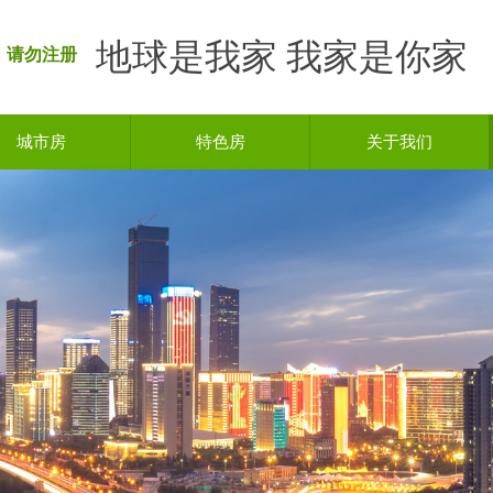
地球是我家 我家是你家
 请勿注册
城市房
特色房
关于我们