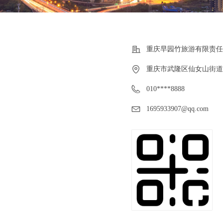
重庆早园竹旅游有限责任
重庆市武隆区仙女山街道银
010****8888
1695933907@qq.com