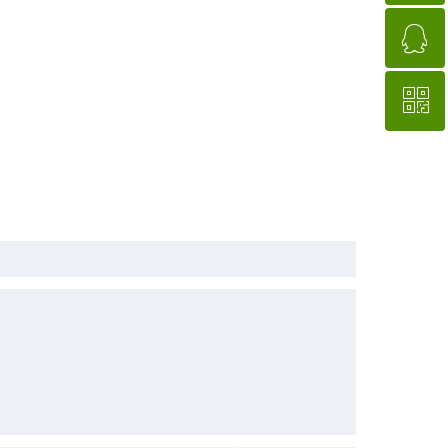
ꁗ
88888888
ꀥ
QQ客服
微信二维码