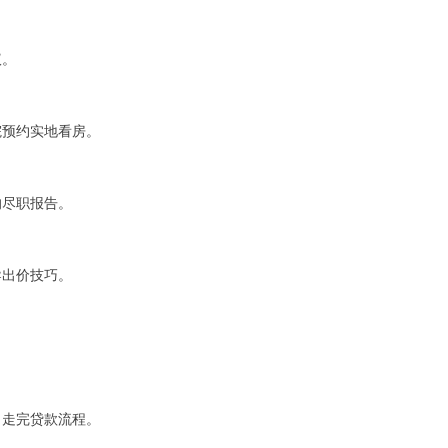
议。
院预约实地看房。
的尽职报告。
导出价技巧。
。
，走完贷款流程。