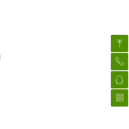
ꁸ
ꂅ
回到顶部
ꁗ
88888888
ꀥ
QQ客服
微信二维码