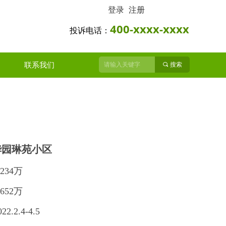
登录
注册
400-xxxx-xxxx
投诉电话：
联系我们
끠
搜索
华园琳苑小区
234万
652万
.2.4-4.5