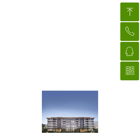
ꁸ
ꂅ
回到顶部
ꁗ
88888888
ꀥ
QQ客服
微信二维码