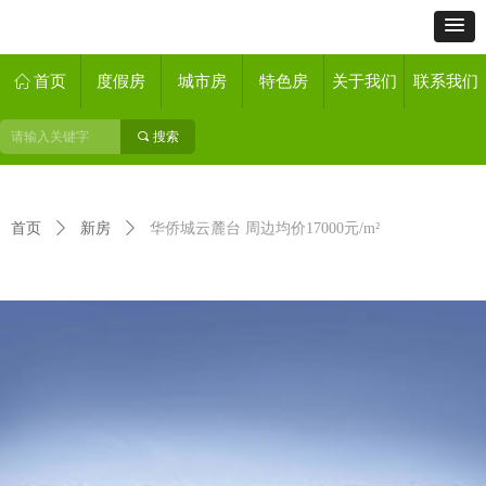
ꀇ
首页
度假房
城市房
特色房
关于我们
联系我们
끠
搜索
首页
ꄲ
新房
ꄲ
华侨城云麓台 周边均价17000元/m²