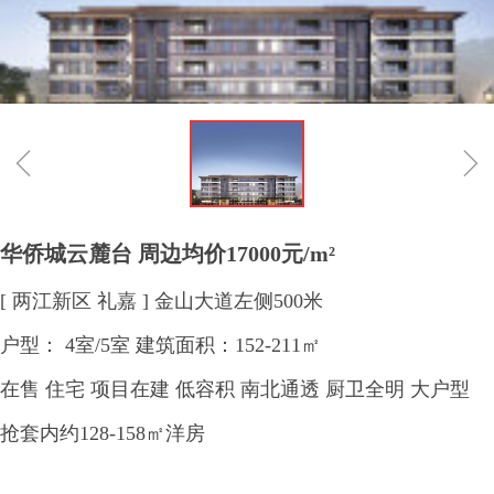
ꁆ
ꁇ
华侨城云麓台 周边均价17000元/m²
[ 两江新区 礼嘉 ] 金山大道左侧500米
户型： 4室/5室 建筑面积：152-211㎡
在售 住宅 项目在建 低容积 南北通透 厨卫全明 大户型
抢套内约128-158㎡洋房