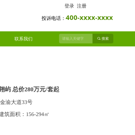
登录
注册
400-xxxx-xxxx
投诉电话：
联系我们
끠
搜索
屿 总价280万元/套起
] 金渝大道33号
建筑面积：156-294㎡