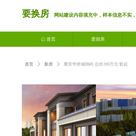
要换房
网站建设内容填充中，样本信息不实，
ꀇ
首页
度假房
首页
ꄲ
新房
ꄲ
重庆华侨城翎屿 总价280万元/套起