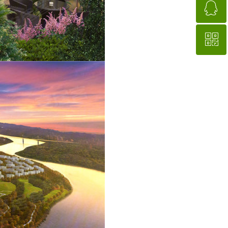
ꁗ
88888888
ꀥ
QQ客服
微信二维码