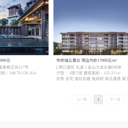
价17000元
华侨城云麓台 周边均价17000元/m²
 童家桥正街217号
[ 两江新区 礼嘉 ] 金山大道左侧500米
墅 建筑面积：108.79-126.16㎡
户型： 4室/5室 建筑面积：152-211㎡
在售 住宅 项目在建 低容积 南北通透 厨
明 大户型
抢套内约128-158㎡洋房
上一页
1
下一页