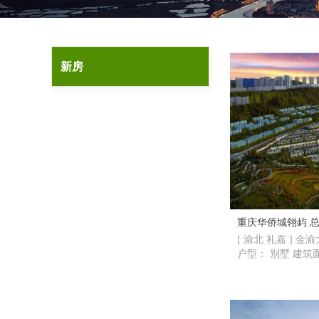
新房
重庆
[ 渝北 礼嘉 ] 金
户型： 别