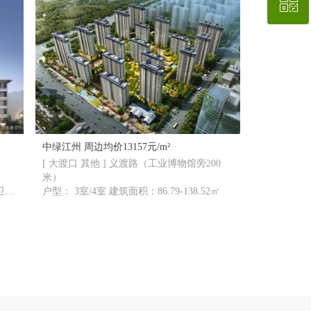
ꀥ
QQ客服
微信二维码
中绿江州 周边均价13157元/m²
[ 大渡口 其他 ] 义渡路（工业博物馆旁200
米）
卫全
户型： 3室/4室 建筑面积：86.79-138.52㎡