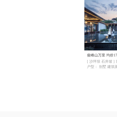
俊峰山万里 均
[ 沙坪坝 石井坡 ]
户型： 别