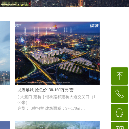
ꁸ
龙湖焕城 抢总价138-160万元/套
ꂅ
回到顶部
[ 大渡口 建桥 ] 银桥路和建桥大道交叉口（1
00米）
户型： 3室/4室 建筑面积：97-170㎡
ꁗ
88888888
在售 住宅 特价房源 轨交房 人气楼盘 热搜盘
热评楼盘